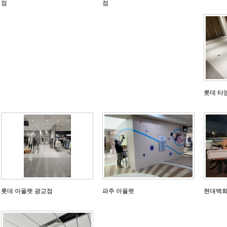
점
점
롯데 타
롯데 아울렛 광교점
파주 아울렛
현대백화