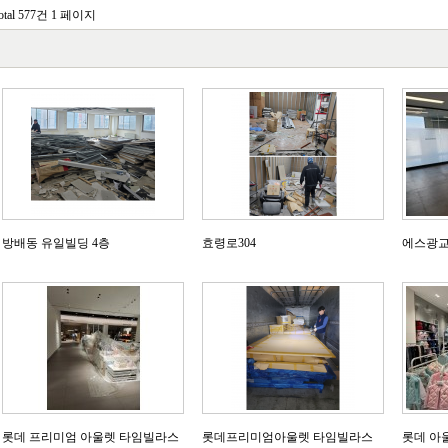
otal 577건
1 페이지
방배동 유일빌딩 4층
효령로304
에스광교타
롯데 프리미엄 아울렛 타임빌라스
롯데프리미엄아울렛 타임빌라스
롯데 아