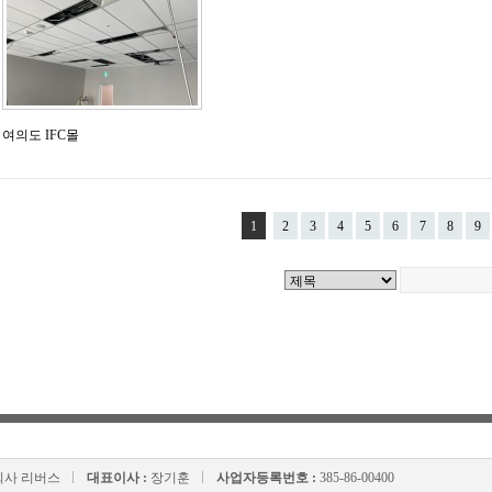
여의도 IFC몰
1
2
3
4
5
6
7
8
9
사 리버스
대표이사 :
장기훈
사업자등록번호 :
385-86-00400