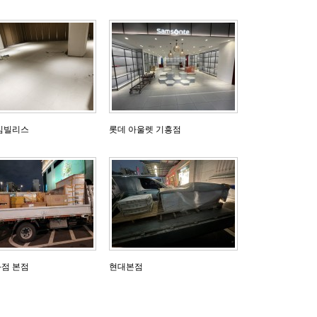
임빌리스
롯데 아울렛 기흥점
점 본점
현대본점