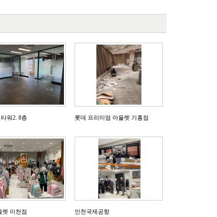
워2. 8층
롯데 프리미엄 아울렛 기흥점
울렛 이천점
인천국제공항